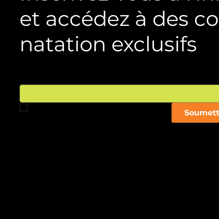
et accédez à des co
natation exclusifs
Courriel
*
Oui, abonnez-moi à votre infolettre.
*
Soumett