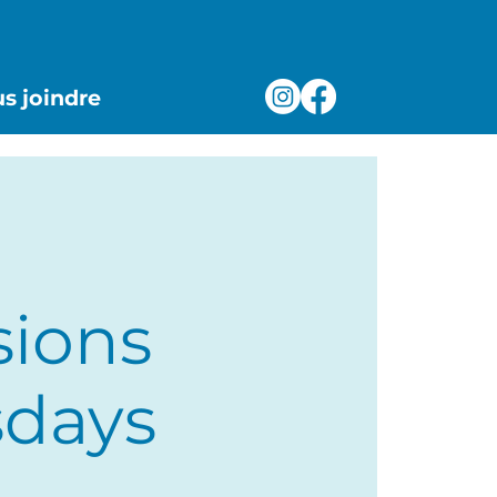
s joindre
sions
sdays