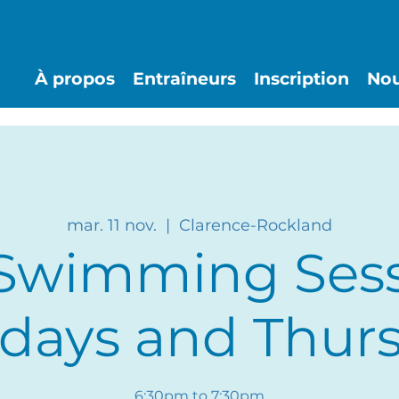
À propos
Entraîneurs
Inscription
Nou
mar. 11 nov.
  |  
Clarence-Rockland
 Swimming Ses
days and Thur
6:30pm to 7:30pm