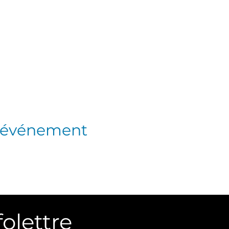
t événement
folettre
Conta