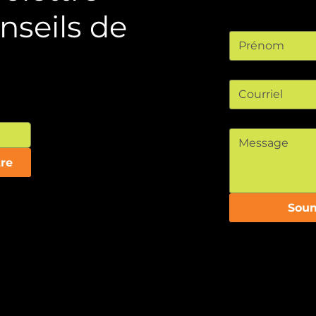
nseils de
Prénom
Courriel
*
Message
*
re
Soum